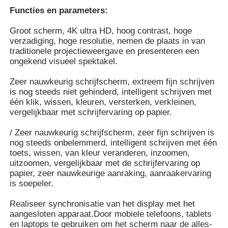
Functies en parameters:
Over ons
Groot scherm, 4K ultra HD, hoog contrast, hoge
verzadiging, hoge resolutie, nemen de plaats in van
traditionele projectieweergave en presenteren een
ongekend visueel spektakel.
Fabrieksreis
Zeer nauwkeurig schrijfscherm, extreem fijn schrijven
is nog steeds niet gehinderd, intelligent schrijven met
Kwaliteitscontrole
één klik, wissen, kleuren, versterken, verkleinen,
vergelijkbaar met schrijfervaring op papier.
Contacteer ons
/ Zeer nauwkeurig schrijfscherm, zeer fijn schrijven is
nog steeds onbelemmerd, intelligent schrijven met één
toets, wissen, van kleur veranderen, inzoomen,
Vraag een offerte aan
uitzoomen, vergelijkbaar met de schrijfervaring op
papier, zeer nauwkeurige aanraking, aanraakervaring
is soepeler.
Interactief Digitaal Bord
Realiseer synchronisatie van het display met het
aangesloten apparaat.Door mobiele telefoons, tablets
Onderwijs Interactieve Whiteboard
en laptops te gebruiken om het scherm naar de alles-