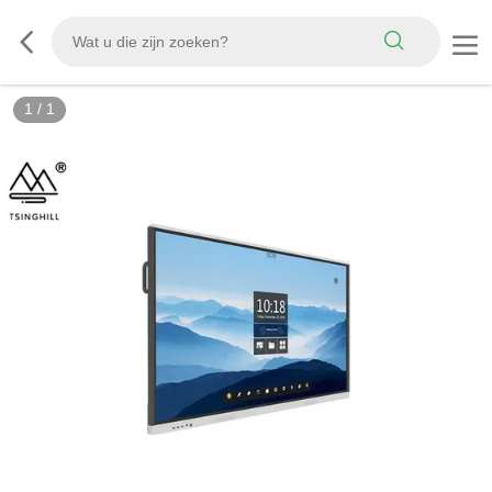
1
/
1