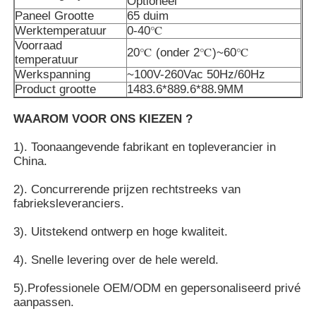
Optioneel
Paneel Grootte
65 duim
Werktemperatuur
0-40℃
Voorraad
20℃ (onder 2℃)~60℃
temperatuur
Werkspanning
~100V-260Vac 50Hz/60Hz
Product grootte
1483.6*889.6*88.9MM
WAAROM VOOR ONS KIEZEN ?
1). Toonaangevende fabrikant en topleverancier in
China.
2). Concurrerende prijzen rechtstreeks van
fabrieksleveranciers.
Thuis
3). Uitstekend ontwerp en hoge kwaliteit.
4). Snelle levering over de hele wereld.
Producten
5).Professionele OEM/ODM en gepersonaliseerd privé
aanpassen.
Videos