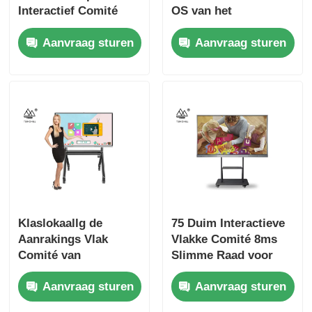
Interactief Comité
OS van het
voor Klaslokaal
Duimtouche screen
Aanvraag sturen
Aanvraag sturen
Klaslokaallg de
75 Duim Interactieve
Aanrakings Vlak
Vlakke Comité 8ms
Comité van
Slimme Raad voor
Whiteboard van de 86
Klaslokaal
Aanvraag sturen
Aanvraag sturen
Duim Interactief
Vertoning