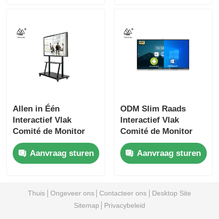
Allen in Één
ODM Slim Raads
Interactief Vlak
Interactief Vlak
Comité de Monitor
Comité de Monitor
van het 70
van het 60
Aanvraag sturen
Aanvraag sturen
Duimtouche screen
Duimtouche screen
Thuis
Ongeveer ons
Contacteer ons
Desktop Site
Sitemap
Privacybeleid