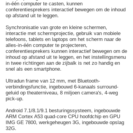
in-één computer te casten, kunnen
conferentiesprekers interactief bewegen om de inhoud
op afstand uit te leggen.
Slim Nano Bord
Synchronisatie van grote en kleine schermen,
interactie met schermprojectie, gebruik van mobiele
Vergaderzaal Interactieve Vertoning
telefoons, tablets en laptops om het scherm naar de
alles-in-één computer te projecteren,
conferentiesprekers kunnen interactief bewegen om de
Digitale Interactieve Slimme Raad
inhoud op afstand uit te leggen, en het instellingsmenu
in twee richtingen aan de zijbalk is net zo handig en
snel als een smartphone.
Verticale Digitale Signage
Ultradun frame van 12 mm, met Bluetooth-
verbindingsfunctie, ingebouwd 6-kanaals surround-
Vloer die Interactieve Kiosk bevinden zich
geluid op theaterniveau, 8 miljoen camera's, 4-weg
pick-up.
interactief vlak paneel
Android 7.1/8.1/9.1 besturingssysteem, ingebouwde
ARM Cortex A53 quad-core CPU hoofdchip en GPU
IMG GE 7800, werkgeheugen 3G, ingebouwde opslag
32G.
Horizontale Touch screenkiosk