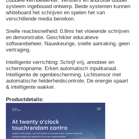
Dubbele kernbewerker: vensters en androïde dubbel
systeem ingebouwd ontwerp. Beide systemen kunnen
whiteboard het schrijven en spelen het van
Over ons
verschillende media bereiken.
Snelle reactiesnelheid: 0.8ms het vloeiende schrijven
en demonstratie. Geschikter educatieve
Fabrieksreis
softwarebeheer. Nauwkeurige, snelle aanraking, geen
vertraging.
Kwaliteitscontrole
Intelligente verrichting: Schrijf vrij, annoteer en
schermopname. Erken automatisch inputkanaal.
Intelligente de ogenbescherming. Lichtsensor met
Contacteer ons
automatische helderheidscontrole. De energie spaart
& intelligente wakker.
Vraag een offerte aan
Productdetails:
Interactief Digitaal Bord
Onderwijs Interactieve Whiteboard