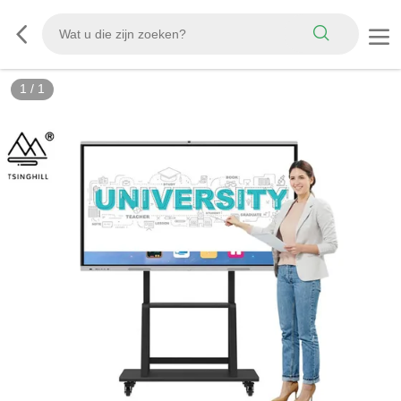
1
/
1