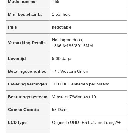
Modelnummer
T55
Min. bestelaantal
1 eenheid
Prijs
negotiable
Honingraatdoos,
Verpakking Details
1366.6*185*891.5MM
Levertijd
5-30 dagen
Betalingscondities
T/T, Western Union
Levering vermogen
100.000 Eenheden per Maand
Besturingssysteem
Vensters 7/Windows 10
Comité Grootte
55 Duim
LCD type
Originele UHD-IPS LCD met rang A+