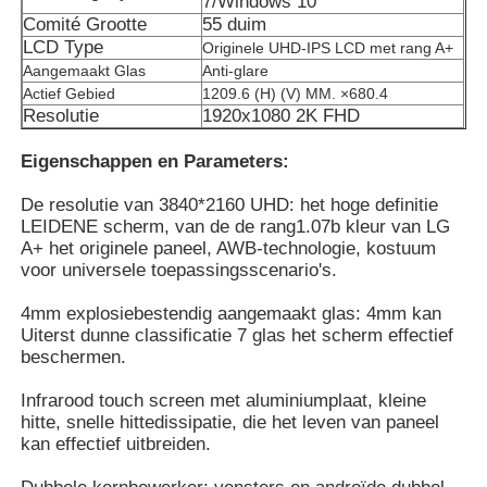
7/Windows 10
Comité Grootte
55 duim
LCD Type
Originele UHD-IPS LCD met rang A+
Aangemaakt Glas
Anti-glare
Actief Gebied
1209.6 (H) (V) MM. ×680.4
Resolutie
1920x1080 2K FHD
Eigenschappen en Parameters:
De resolutie van 3840*2160 UHD: het hoge definitie
LEIDENE scherm, van de de rang1.07b kleur van LG
A+ het originele paneel, AWB-technologie, kostuum
voor universele toepassingsscenario's.
4mm explosiebestendig aangemaakt glas: 4mm kan
Uiterst dunne classificatie 7 glas het scherm effectief
Thuis
beschermen.
Infrarood touch screen met aluminiumplaat, kleine
Producten
hitte, snelle hittedissipatie, die het leven van paneel
kan effectief uitbreiden.
Videos