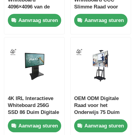
4096×4096 van de
Slimme Raad voor
Duim de Slimme
het Onderwijs
Aanvraag sturen
Aanvraag sturen
Raad Interactieve
4K IRL Interactieve
OEM ODM Digitale
Whiteboard 256G
Raad voor het
SSD 86 Duim Digitale
Onderwijs 75 Duim
Zwarte Raad
Windows 7 Intel Core
Aanvraag sturen
Aanvraag sturen
I7