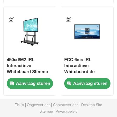
450cd/M2 IRL
FCC 6ms IRL
Interactieve
Interactieve
Whiteboard Slimme
Whiteboard de
TV van het 70
Vertoning van het 65
Aanvraag sturen
Aanvraag sturen
Duimtouche screen
Duimtouche screen
Thuis
Ongeveer ons
Contacteer ons
Desktop Site
Sitemap
Privacybeleid