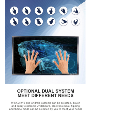
Slim Nano Bord
Vergaderzaal Interactieve Vertoning
Digitale Interactieve Slimme Raad
Verticale Digitale Signage
Vloer die Interactieve Kiosk bevinden zich
interactief vlak paneel
Horizontale Touch screenkiosk