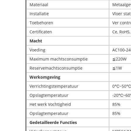
Materiaal
Metaalge
Installatie
Vloer sta
Toebehoren
Ver cont
Certificaten
Ce, RoHS,
Macht
Voeding
AC100-24
Maximum machtsconsumptie
≦220W
Reservemachtsconsumptie
≦1W
Werkomgeving
Verrichtingstemperatuur
0℃~50℃
Opslagtemperatuur
-20℃~6
Het werk Vochtigheid
85%
Opslagtemperatuur
85%
Gedetailleerde Functies