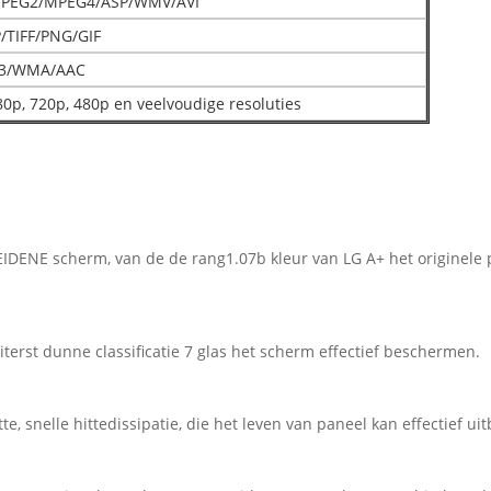
PEG2/MPEG4/ASP/WMV/AVI
/TIFF/PNG/GIF
3/WMA/AAC
0p, 720p, 480p en veelvoudige resoluties
EIDENE scherm, van de de rang1.07b kleur van LG A+ het originele
rst dunne classificatie 7 glas het scherm effectief beschermen.
e, snelle hittedissipatie, die het leven van paneel kan effectief ui