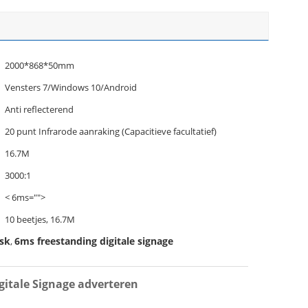
2000*868*50mm
Vensters 7/Windows 10/Android
Anti reflecterend
20 punt Infrarode aanraking (Capacitieve facultatief)
16.7M
3000:1
< 6ms="">
10 beetjes, 16.7M
osk
6ms freestanding digitale signage
,
gitale Signage adverteren