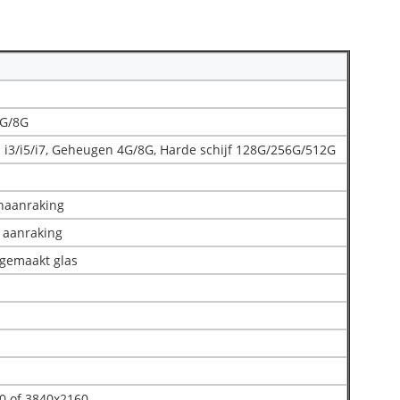
G/8G
n i3/i5/i7, Geheugen 4G/8G, Harde schijf 128G/256G/512G
naanraking
 aanraking
emaakt glas
0 of 3840x2160