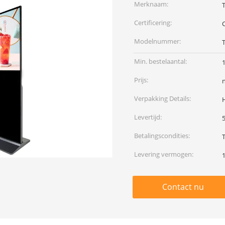
Merknaam:
Certificering:
Modelnummer:
Min. bestelaantal:
Prijs:
Verpakking Details:
Levertijd:
Betalingscondities:
Levering vermogen:
Contact nu