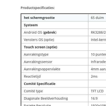
Productspecificaties:
het schermgrootte
65 duim
Systeem
Android OS (
gebrek
)
RK3288/2
Vensters OS (optie)
Intel-ker
Touch screen (optie)
Aanrakingstype
10 punte
Aanrakingssensor
Infrarode
Aanrakingsoppervlakte
4mm aang
Reactietijd
2ms
Comité Specificatie
Comité type
TFT LCD
Diagonale Beeldverhouding
16:9
Fysieke Resolutie
1920x108