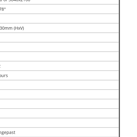
78°
630mm (HxV)
2
ours
ngepast