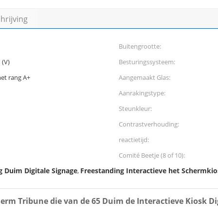
rijving
Buitengrootte:
(V)
Besturingssysteem:
et rang A+
Aangemaakt Glas:
Aanrakingstype:
Steunkleur:
Contrastverhouding:
reactietijd:
Comité Beetje (8 of 10):
 Duim Digitale Signage
Freestanding Interactieve het Schermki
,
rm Tribune die van de 65 Duim de Interactieve Kiosk Di