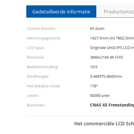
Gedetailleerde informatie
Productomsch
Comité Grootte:
65 duim
Vertoningsgrootte:
1427.5mm (H) *802.5mm 
LCD type:
Originele UHD-IPS LCD m
Resolutie:
3840x2160 4K FHD
Beeldverhouding:
16:9
Pixelhoogte:
0.4845*0.4845mm
Het bekijken Hoek:
178°
Leven:
60000 uren
CNAS 65 Freestanding
Markeren:
Het commerciële LCD Sche