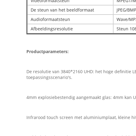
Videoformaatsteun
MPEG1/M
De steun van het beeldformaat
JPEG/BMP
Audioformaatsteun
Wave/MP
Afbeeldingsresolutie
Steun 108
Productparameters:
De resolutie van 3840*2160 UHD: het hoge definitie L
toepassingsscenario's.
4mm explosiebestendig aangemaakt glas: 4mm kan Uite
Infrarood touch screen met aluminiumplaat, kleine hitt