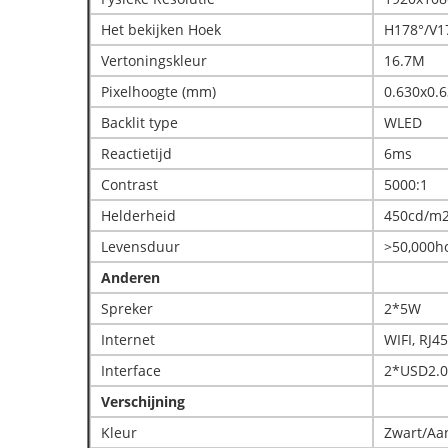
Het bekijken Hoek
H178°/V1
Vertoningskleur
16.7M
Pixelhoogte (mm)
0.630x0.
Backlit type
WLED
Reactietijd
6ms
Contrast
5000:1
Helderheid
450cd/m
Levensduur
>50,000h
Anderen
Spreker
2*5W
Internet
WIFI, RJ45
Interface
2*USD2.0
Verschijning
Kleur
Zwart/Aa