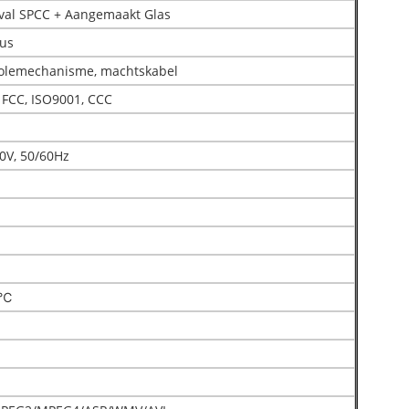
val SPCC + Aangemaakt Glas
tus
rolemechanisme, machtskabel
 FCC, ISO9001, CCC
0V, 50/60Hz
0℃