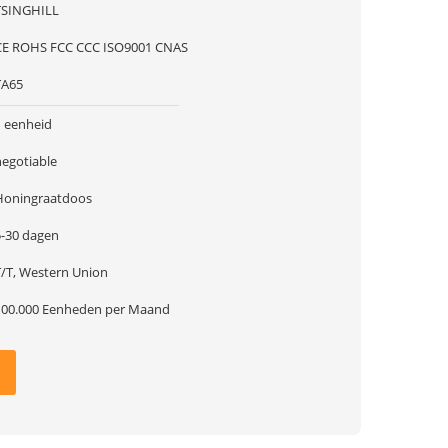
TSINGHILL
CE ROHS FCC CCC ISO9001 CNAS
TA65
1 eenheid
negotiable
Honingraatdoos
5-30 dagen
T/T, Western Union
100.000 Eenheden per Maand