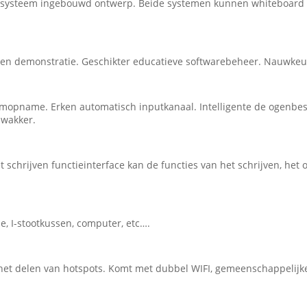
systeem ingebouwd ontwerp. Beide systemen kunnen whiteboard he
n en demonstratie. Geschikter educatieve softwarebeheer. Nauwkeur
schermopname. Erken automatisch inputkanaal. Intelligente de ogen
 wakker.
t schrijven functieinterface kan de functies van het schrijven, het 
, I-stootkussen, computer, etc….
 het delen van hotspots. Komt met dubbel WIFI, gemeenschappelijk