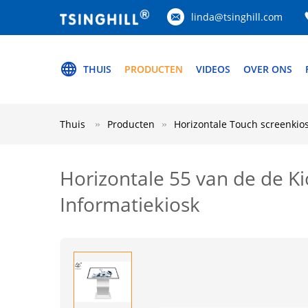
linda@tsinghill.com
THUIS
PRODUCTEN
VIDEOS
OVER ONS
Thuis
Producten
Horizontale Touch screenkio
Horizontale 55 van de de K
Informatiekiosk