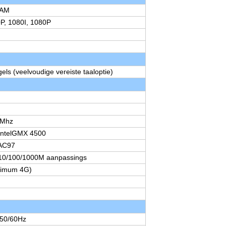
CAM
P, 1080I, 1080P
els (veelvoudige vereiste taaloptie)
 Mhz
IntelGMX 4500
 AC97
10/100/1000M aanpassings
ximum 4G)
50/60Hz