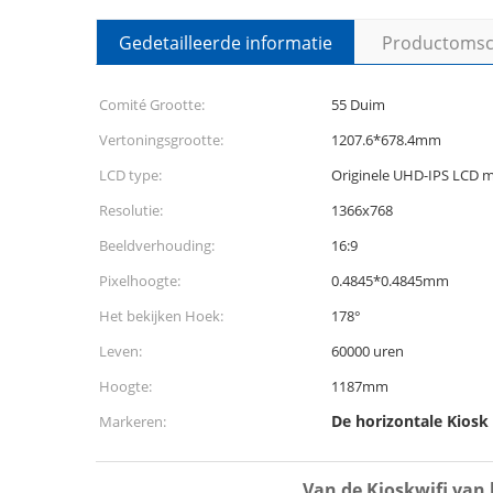
Gedetailleerde informatie
Productomsch
Comité Grootte:
55 Duim
Vertoningsgrootte:
1207.6*678.4mm
LCD type:
Originele UHD-IPS LCD m
Resolutie:
1366x768
Beeldverhouding:
16:9
Pixelhoogte:
0.4845*0.4845mm
Het bekijken Hoek:
178°
Leven:
60000 uren
Hoogte:
1187mm
De horizontale Kiosk
Markeren:
Van de Kioskwifi van