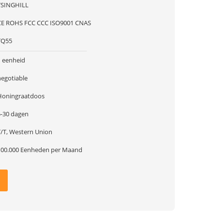
TSINGHILL
CE ROHS FCC CCC ISO9001 CNAS
TQ55
1 eenheid
negotiable
Honingraatdoos
5-30 dagen
T/T, Western Union
100.000 Eenheden per Maand