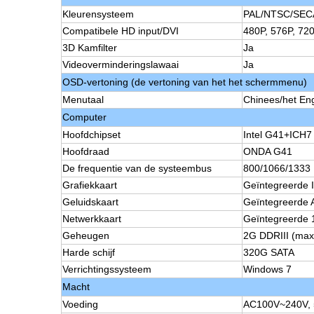
Kleurensysteem
PAL/NTSC/SE
Compatibele HD input/DVI
480P, 576P, 720
3D Kamfilter
Ja
Videoverminderingslawaai
Ja
OSD-vertoning (de vertoning van het het schermmenu)
Menutaal
Chinees/het Eng
Computer
Hoofdchipset
Intel G41+ICH7
Hoofdraad
ONDA G41
De frequentie van de systeembus
800/1066/1333
Grafiekkaart
Geïntegreerde 
Geluidskaart
Geïntegreerde
Netwerkkaart
Geïntegreerde 
Geheugen
2G DDRIII (ma
Harde schijf
320G SATA
Verrichtingssysteem
Windows 7
Macht
Voeding
AC100V~240V, 