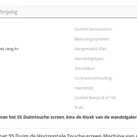
rijving
Comité Demensions:
Besturingssysteem:
et rang A+
Aangemaakt Glas:
Aanrakingstype:
Steunkleur:
Contrastverhouding:
reactietijd:
Comité Beetje (8 of 10):
N.W.:
 van het 55 Duimtouche screen
6ms de Kiosk van de wandelgaleri
,
 het 55 Duim de Horizontale Touche screen Machine van 