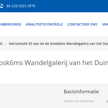
86-133-9225-3974
FABRIEKSREIS
KWALITEITSCONTROLE
CONTACTEER ONS
VRA
sk
Horizontale 55 van de de Kiosk6ms Wandelgalerij van het Du
iosk6ms Wandelgalerij van het Du
Basisinformatie
Plaats van herkomst: