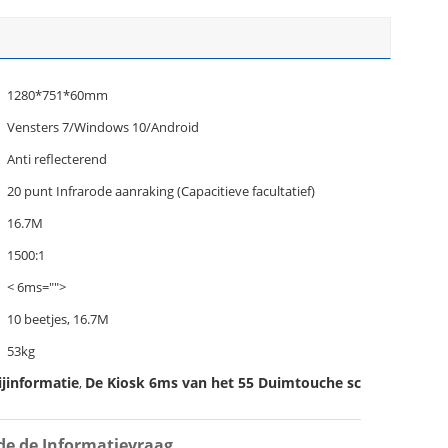
1280*751*60mm
Vensters 7/Windows 10/Android
Anti reflecterend
20 punt Infrarode aanraking (Capacitieve facultatief)
16.7M
1500:1
< 6ms="">
10 beetjes, 16.7M
53kg
jinformatie
De Kiosk 6ms van het 55 Duimtouche screen
,
de de Informatievraag