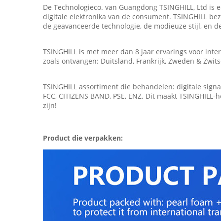
De Technologieco. van Guangdong TSINGHILL, Ltd is ee
digitale elektronika van de consument. TSINGHILL bezi
de geavanceerde technologie, de modieuze stijl, en de
TSINGHILL is met meer dan 8 jaar ervarings voor int
zoals ontvangen: Duitsland, Frankrijk, Zweden & Zwitse
TSINGHILL assortiment die behandelen: digitale signa
FCC, CITIZENS BAND, PSE, ENZ. Dit maakt TSINGHILL-h
zijn!
Product die verpakken: