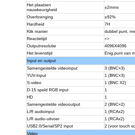
Het plaatsen
±2mms
nauwkeurigheid
Overbrenging
≥92%
Hardheid
7H
Klik manier
dubbel punt, met
Reactietijd
<>
Outputresolutie
4096X4096
Het levenstijd
Enig punt van m
Input en output
Samengestelde videoinput
3 (BNC×3)
YUV-Input
1 (BNC×3)
S-video
1 (BNC X2)
D-15 speld RGB input
1
HD
1
Samengestelde videooutput
2 (BNC×2)
L/R audioinput
1 (RCAx2)
L/R audio-uitvoer
1 (RCAx2)
USB2.0/Serial/SP2 input
2 (voor touch s
Video