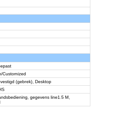
gepast
/Customized
vestigd (gebrek), Desktop
HS
andsbediening, gegevens line1.5 M,
M