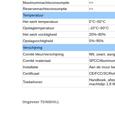
Maximummachtsconsumptie
<>
Reservemachtsconsumptie
<>
Temperatuur
Het werk temperatuur
0°C~50°C
Opslagtemperatuur
-10°C~60°C
Het werk vochtigheid
20%~80%
Opslagvochtigheid
5%~95%
Verschijning
Comité kleur/verschijning
Wit, zwart, aan
Comité materiaal
SPCC/Aluminum
Installatie
Aan de muur be
Certificaat
CE/FCC/3C/Ro
Handboek, afst
Toebehoren
machtslijn 1,8 
Ongeveer TSINGHILL