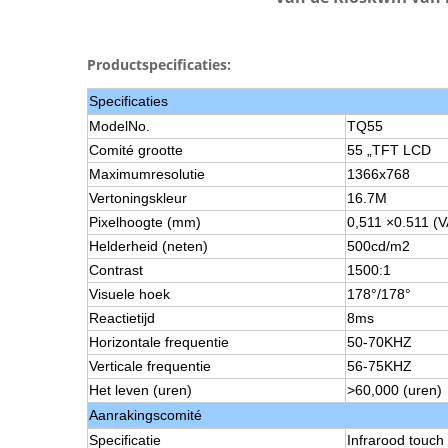
Productspecificaties:
Specificaties
ModelNo.
TQ55
Comité grootte
55 „TFT LCD
Maximumresolutie
1366x768
Vertoningskleur
16.7M
Pixelhoogte (mm)
0,511 ×0.511 (V
Helderheid (neten)
500cd/m2
Contrast
1500:1
Visuele hoek
178°/178°
Reactietijd
8ms
Horizontale frequentie
50-70KHZ
Verticale frequentie
56-75KHZ
Het leven (uren)
>60,000 (uren)
Aanrakingscomité
Specificatie
Infrarood touch