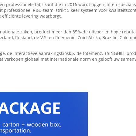
n professionele fabrikant die in 2016 wordt opgericht en speciali
t professioneel R&D-team, strikt 5 keer systeem voor kwaliteitscon
 efficiënte levering waarborgt.
ernationale zaken, product meer dan 85%-de uitvoer en hoge reput
rland, Rusland, de V.S. en Roemenië, Zuid-Afrika, Brazilië, Colombi
ge, de interactieve aanrakingskiosk & de totemenz. TSINGHILL produ
et verkopen globaal met internationale norm en gelooft uw samen