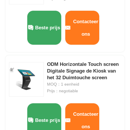
Interactieve whiteboard van IRL
Contacteer
Beste prijs
Intelligent Bord
ons
Conferentie Interactief Vlak Comité
ODM Horizontale Touch screen
Digitale Signage de Kiosk van
het 32 Duimtouche screen
MOQ：1 eenheid
Prijs：negotiable
Contacteer
Beste prijs
ons