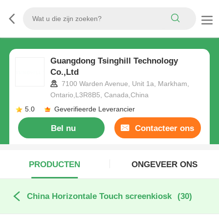
Guangdong Tsinghill Technology
Co.,Ltd
7100 Warden Avenue, Unit 1a, Markham,
Ontario,L3R8B5, Canada,China
5.0
Geverifieerde Leverancier
Bel nu
Contacteer ons
PRODUCTEN
ONGEVEER ONS
China Horizontale Touch screenkiosk
(30)