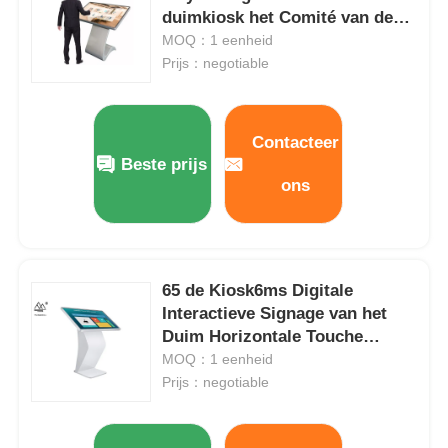
duimkiosk het Comité van de
Punt Infrarode Aanraking Kiosk
MOQ：1 eenheid
Prijs：negotiable
Contacteer
Beste prijs
ons
65 de Kiosk6ms Digitale
Interactieve Signage van het
Thuis
Duim Horizontale Touche
screen
MOQ：1 eenheid
Producten
Prijs：negotiable
Videos