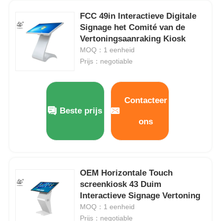
FCC 49in Interactieve Digitale
Slim Nano Bord
Signage het Comité van de
Vertoningsaanraking Kiosk
MOQ：1 eenheid
Vergaderzaal Interactieve Vertoning
Prijs：negotiable
Digitale Interactieve Slimme Raad
Contacteer
Beste prijs
Verticale Digitale Signage
ons
Vloer die Interactieve Kiosk bevinden zich
OEM Horizontale Touch
interactief vlak paneel
screenkiosk 43 Duim
Interactieve Signage Vertoning
MOQ：1 eenheid
Horizontale Touch screenkiosk
Prijs：negotiable