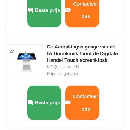
Contacteer
Beste prijs
ons
Over ons
Fabrieksreis
De Aanrakingssignage van de
55 Duimkiosk toont de Digitale
Kwaliteitscontrole
Handel Touch screenkiosk
MOQ：1 eenheid
Contacteer ons
Prijs：negotiable
Vraag een offerte aan
Contacteer
Beste prijs
Interactief Digitaal Bord
ons
Onderwijs Interactieve Whiteboard