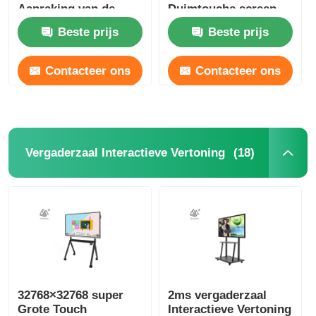
Aanraking van de
Duimtouche screen
Duim het Interactieve
Beste prijs
Beste prijs
Vertoning Nano
Contacteer ons
Contacteer ons
(18)
Vergaderzaal Interactieve Vertoning
32768×32768 super
2ms vergaderzaal
Grote Touch
Interactieve Vertoning