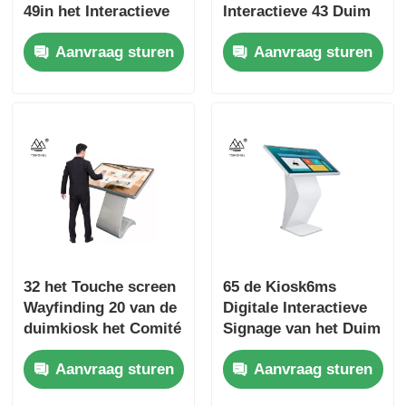
49in het Interactieve
Interactieve 43 Duim
Digitale Scherm
van de
Aanvraag sturen
Aanvraag sturen
klantenservicekiosk
32 het Touche screen
65 de Kiosk6ms
Wayfinding 20 van de
Digitale Interactieve
duimkiosk het Comité
Signage van het Duim
van de Punt Infrarode
Horizontale Touche
Aanvraag sturen
Aanvraag sturen
Aanraking Kiosk
screen