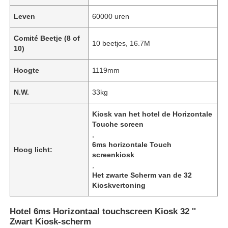
Leven
60000 uren
Comité Beetje (8 of
10 beetjes, 16.7M
10)
Hoogte
1119mm
N.W.
33kg
Kiosk van het hotel de Horizontale
Touche screen
,
6ms horizontale Touch
Hoog licht:
screenkiosk
Thuis
,
Het zwarte Scherm van de 32
Kioskvertoning
Producten
Hotel 6ms Horizontaal touchscreen Kiosk 32 ''
Zwart Kiosk-scherm
Videos