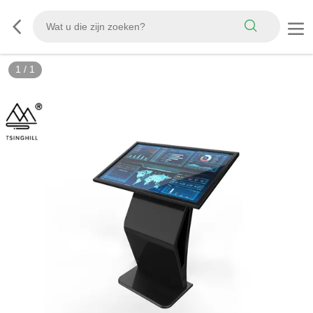
1
/
1