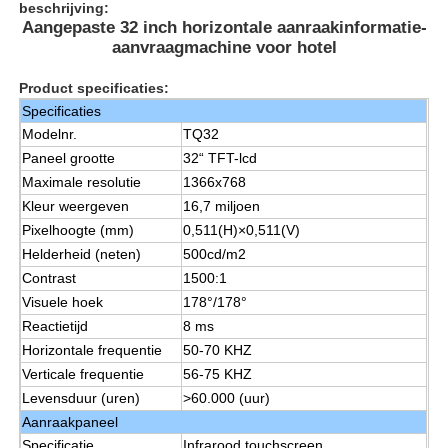
beschrijving:
Aangepaste 32 inch horizontale aanraakinformatie-
aanvraagmachine voor hotel
Over ons
Product specificaties:
Specificaties
Fabrieksreis
Modelnr.
TQ32
Paneel grootte
32“ TFT-lcd
Maximale resolutie
1366x768
Kwaliteitscontrole
Kleur weergeven
16,7 miljoen
Pixelhoogte (mm)
0,511(H)×0,511(V)
Contacteer ons
Helderheid (neten)
500cd/m2
Contrast
1500:1
Visuele hoek
178°/178°
Vraag een offerte aan
Reactietijd
8 ms
Horizontale frequentie
50-70 KHZ
Interactief Digitaal Bord
Verticale frequentie
56-75 KHZ
Levensduur (uren)
>60.000 (uur)
Aanraakpaneel
Onderwijs Interactieve Whiteboard
Specificatie
Infrarood touchscreen