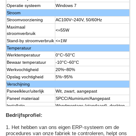
Operatie systeem
Windows 7
Stroom
Stroomvoorziening
AC100V~240V, 50/60Hz
Maximaal
<=55W
stroomverbruik
Stand-by stroomverbruik
<=1W
Temperatuur
Werktemperatuur
0°C~50°C
Bewaar temperatuur
-10°C~60°C
Werkvochtigheid
20%~80%
Opslag vochtigheid
5%~95%
Verschijning
Paneelkleur/uiterlijk
Wit, zwart, aangepast
Paneel materiaal
SPCC/Aluminium/Aangepast
Installatie
Wandmontage (standaard), desktop
Certificaat
CE/FCC/3C/RoHS
Bedrijfsprofiel:
Handmatig, afstandsbediening,
Accessoires
datalijn 1,5 M, voedingslijn 1,8 M
1. Het hebben van ons eigen ERP-systeem om de
procedures van onze fabriek te controleren, helpt ons