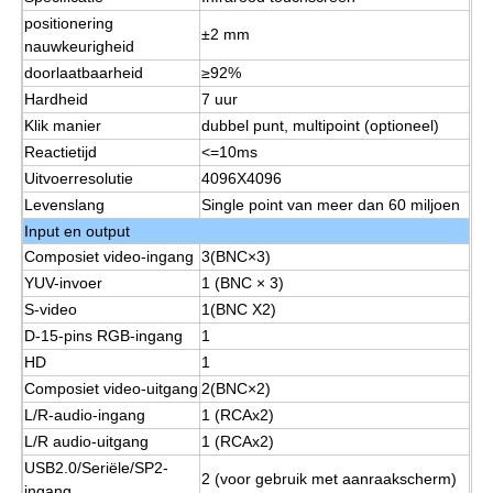
positionering
±2 mm
nauwkeurigheid
Slim Nano Bord
doorlaatbaarheid
≥92%
Hardheid
7 uur
Klik manier
dubbel punt, multipoint (optioneel)
Vergaderzaal Interactieve Vertoning
Reactietijd
<=10ms
Uitvoerresolutie
4096X4096
Digitale Interactieve Slimme Raad
Levenslang
Single point van meer dan 60 miljoen
Input en output
Composiet video-ingang
3(BNC×3)
Verticale Digitale Signage
YUV-invoer
1 (BNC × 3)
S-video
1(BNC X2)
D-15-pins RGB-ingang
1
Vloer die Interactieve Kiosk bevinden zich
HD
1
Composiet video-uitgang
2(BNC×2)
interactief vlak paneel
L/R-audio-ingang
1 (RCAx2)
L/R audio-uitgang
1 (RCAx2)
USB2.0/Seriële/SP2-
Horizontale Touch screenkiosk
2 (voor gebruik met aanraakscherm)
ingang