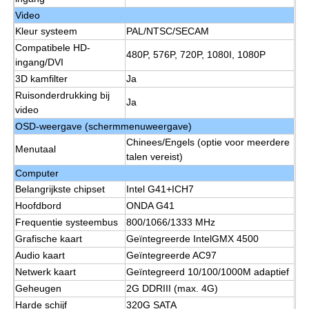
Video
Kleur systeem
PAL/NTSC/SECAM
Interactieve whiteboard van IRL
Compatibele HD-
480P, 576P, 720P, 1080I, 1080P
ingang/DVI
Intelligent Bord
3D kamfilter
Ja
Ruisonderdrukking bij
Ja
video
Conferentie Interactief Vlak Comité
OSD-weergave (schermmenuweergave)
Chinees/Engels (optie voor meerdere
Menutaal
talen vereist)
Computer
Belangrijkste chipset
Intel G41+ICH7
Hoofdbord
ONDA G41
Frequentie systeembus
800/1066/1333 MHz
Grafische kaart
Geïntegreerde IntelGMX 4500
Audio kaart
Geïntegreerde AC97
Netwerk kaart
Geïntegreerd 10/100/1000M adaptief
Geheugen
2G DDRIII (max. 4G)
Harde schijf
320G SATA